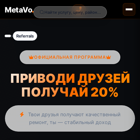
.
MetaVo
Найти услугу, цену, район...
›
Referrals
ОФИЦИАЛЬНАЯ ПРОГРАММА
ПРИВОДИ ДРУЗЕЙ
ПОЛУЧАЙ 20%
Твои друзья получают качественный
ремонт, ты — стабильный доход