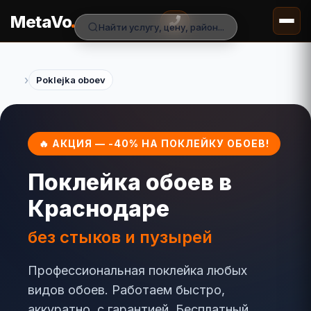
.
MetaVo
Найти услугу, цену, район...
›
Poklejka oboev
🔥 АКЦИЯ — -40% НА ПОКЛЕЙКУ ОБОЕВ!
Поклейка обоев в
Краснодаре
без стыков и пузырей
Профессиональная поклейка любых
видов обоев. Работаем быстро,
аккуратно, с гарантией. Бесплатный