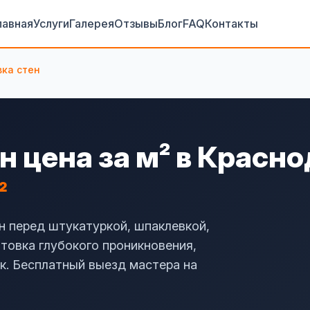
лавная
Услуги
Галерея
Отзывы
Блог
FAQ
Контакты
вка стен
н цена за м² в Красн
²
н перед штукатуркой, шпаклевкой,
нтовка глубокого проникновения,
к. Бесплатный выезд мастера на