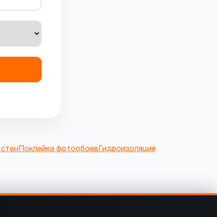
 стен
Поклейка фотообоев
Гидроизоляция