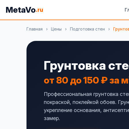
MetaVo
.ru
Г
Главная
›
Цены
›
Подготовка стен
›
Грунто
Грунтовка сте
от 80 до 150 ₽ за м
Профессиональная грунтовка сте
покраской, поклейкой обоев. Гру
укрепление основания, антисепти
замер.