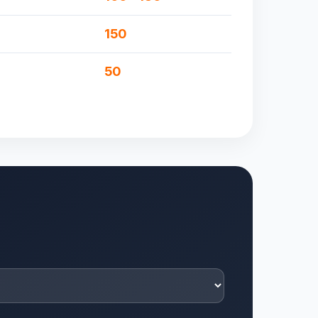
150
50