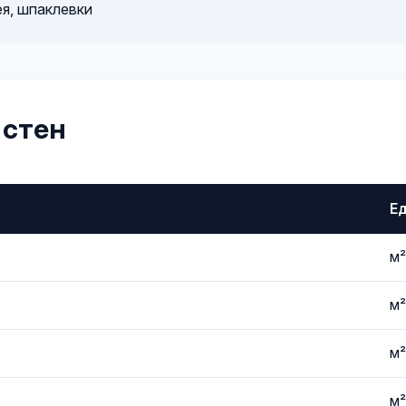
ея, шпаклевки
 стен
Е
м²
м²
м²
м²