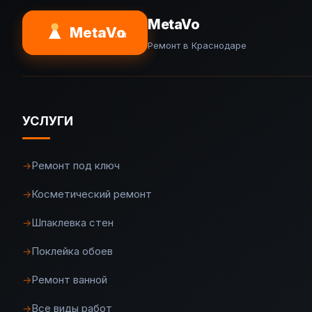
MetaVo
MetaVo
.ru
Ремонт в Краснодаре
УСЛУГИ
Ремонт под ключ
→
Косметический ремонт
→
Шпаклевка стен
→
Поклейка обоев
→
Ремонт ванной
→
Все виды работ
→