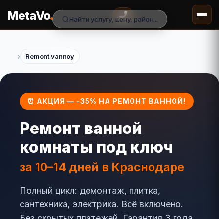
.
MetaVo
Найти услугу, цену, район...
›
Remont vannoy
⏰ АКЦИЯ — -35% НА РЕМОНТ ВАННОЙ!
Ремонт ванной
комнаты под ключ
за 10–14 дней в Краснодаре
Полный цикл: демонтаж, плитка,
сантехника, электрика. Всё включено.
Без скрытых платежей. Гарантия 3 года.