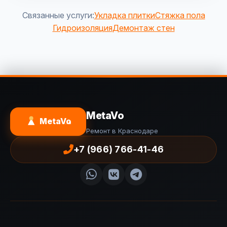
Связанные услуги:
Укладка плитки
Стяжка пола
Гидроизоляция
Демонтаж стен
MetaVo
MetaVo
.ru
Ремонт в Краснодаре
+7 (966) 766-41-46