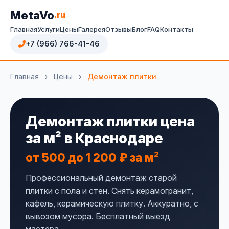
MetaVo
.ru
Главная
Услуги
Цены
Галерея
Отзывы
Блог
FAQ
Контакты
+7 (966) 766-41-46
Главная
›
Цены
›
Демонтаж плитки
Демонтаж плитки цена
за м² в Краснодаре
от 500 до 1 200 ₽ за м²
Профессиональный демонтаж старой
плитки с пола и стен. Снять керамогранит,
кафель, керамическую плитку. Аккуратно, с
вывозом мусора. Бесплатный выезд