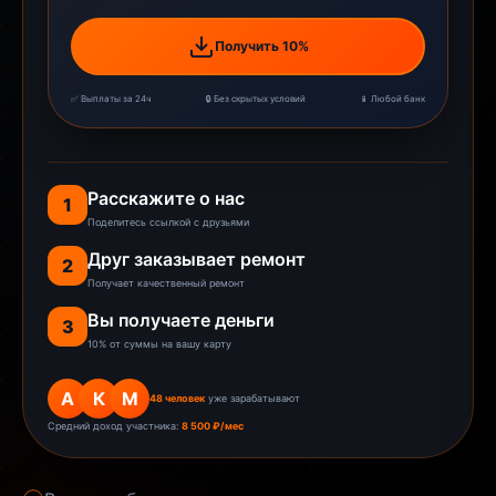
Получить 10%
✅ Выплаты за 24ч
🔒 Без скрытых условий
📱 Любой банк
Расскажите о нас
1
Поделитесь ссылкой с друзьями
Друг заказывает ремонт
2
Получает качественный ремонт
Вы получаете деньги
3
10% от суммы на вашу карту
А
К
М
48 человек
уже зарабатывают
Средний доход участника:
8 500 ₽/мес