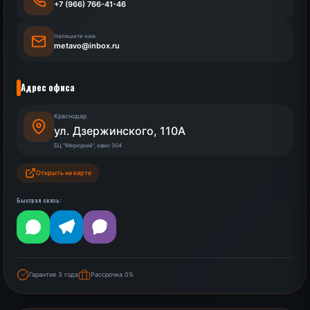
+7 (966) 766-41-46
Напишите нам
metavo@inbox.ru
Адрес офиса
Краснодар
ул. Дзержинского, 110А
БЦ "Меркурий", офис 304
Открыть на карте
Быстрая связь:
Гарантия 3 года
Рассрочка 0%