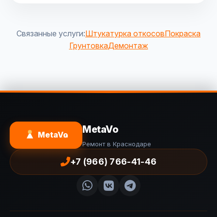
Связанные услуги:
Штукатурка откосов
Покраска
Грунтовка
Демонтаж
MetaVo
MetaVo
.ru
Ремонт в Краснодаре
+7 (966) 766-41-46