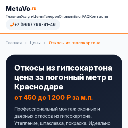
MetaVo
.ru
Главная
Услуги
Цены
Галерея
Отзывы
Блог
FAQ
Контакты
+7 (966) 766-41-46
Главная
›
Цены
›
Откосы из гипсокартона
Откосы из гипсокартона
цена за погонный метр в
Краснодаре
от 450 до 1 200 ₽ за м.п.
Профессиональный монтаж оконных и
дверных откосов из гипсокартона.
Утепление, шпаклевка, покраска. Идеально