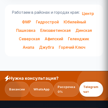
Работаем в районах и городах края:
Центр
ФМР
Гидрострой
Юбилейный
Пашковка
Елизаветинская
Динская
Северская
Афипский
Геленджик
Анапа
Джубга
Горячий Ключ
Нужна консультация?
Рассрочка
Telegram
Вакансии
WhatsApp
0%
чат