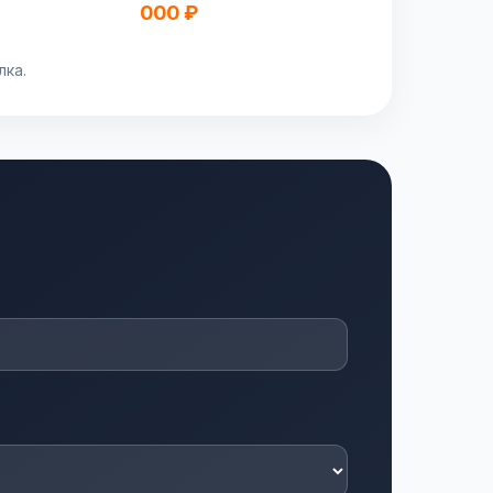
000 ₽
лка.