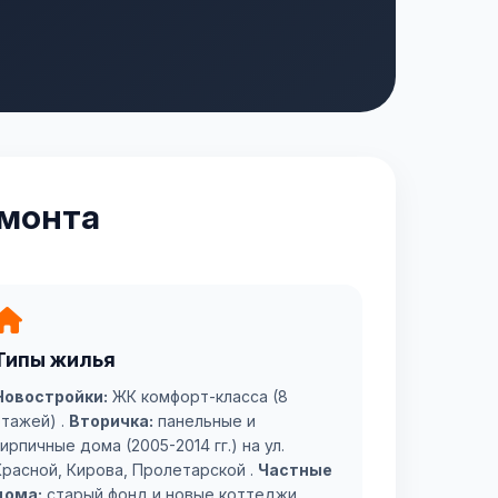
емонта
Типы жилья
Новостройки:
ЖК комфорт-класса (8
этажей) .
Вторичка:
панельные и
ирпичные дома (2005-2014 гг.) на ул.
Красной, Кирова, Пролетарской .
Частные
дома:
старый фонд и новые коттеджи.