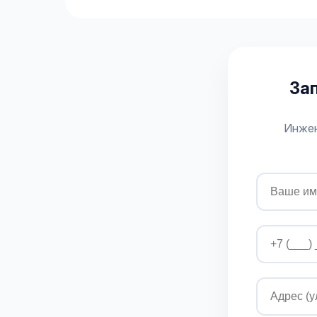
За
Инжен