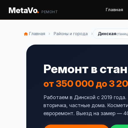
.
MetaVo
Главная
РЕМОНТ
›
›
Главная
Районы и города
Динская
станиц
Ремонт в ста
от 350 000 до 3 2
Работаем в Динской с 2019 года.
вторичка, частные дома. Космети
евроремонт. Выезд на замер — 4