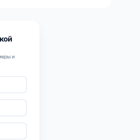
кой
меры и