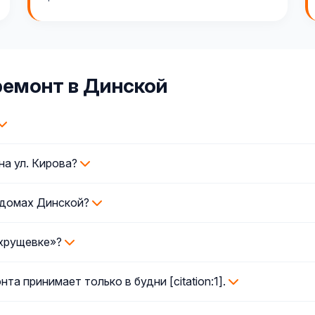
ремонт в Динской
на ул. Кирова?
 домах Динской?
«хрущевке»?
а принимает только в будни [citation:1].