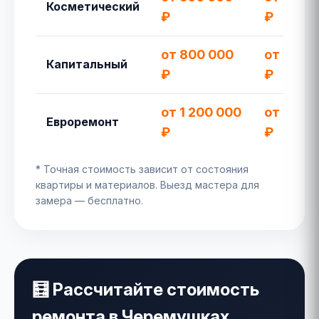
Косметический
₽
₽
от 800 000
от 1 100
Капитальный
₽
₽
от 1 200 000
от 1 600
Евроремонт
₽
₽
* Точная стоимость зависит от состояния
квартиры и материалов. Выезд мастера для
замера — бесплатно.
🧮 Рассчитайте стоимость
ремонта в Черемушках