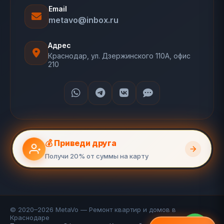
Email
metavo@inbox.ru
Адрес
Краснодар, ул. Дзержинского 110А, офис
210
💰 Приведи друга
Получи 20% от суммы на карту
© 2020–2026 MetaVo — Ремонт квартир и домов в
Краснодаре