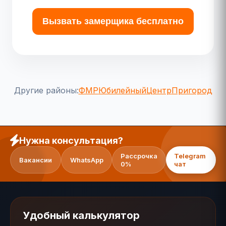
Вызвать замерщика бесплатно
Другие районы:
ФМР
Юбилейный
Центр
Пригород
Нужна консультация?
Рассрочка
Telegram
Вакансии
WhatsApp
0%
чат
Удобный калькулятор