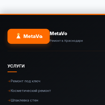
MetaVo
MetaVo
.ru
Ремонт в Краснодаре
УСЛУГИ
Ремонт под ключ
→
Косметический ремонт
→
Шпаклевка стен
→