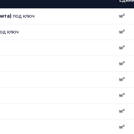
Един
лита)
под ключ
м²
од ключ
м²
м³
м²
м²
м³
м²
м²