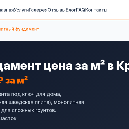
лавная
Услуги
Галерея
Отзывы
Блог
FAQ
Контакты
литный фундамент
амент цена за м² в 
₽ за м²
нта под ключ для дома,
ная шведская плита), монолитная
 для сложных грунтов.
часток.