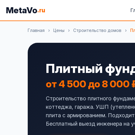
MetaVo
.ru
Г
Главная
›
Цены
›
Строительство домов
›
П
Плитный фунд
от 4 500 до 8 000 
Строительство плитного фундаме
коттеджа, гаража. УШП (утеплен
плита с армированием. Подходит
Бесплатный выезд инженера на у