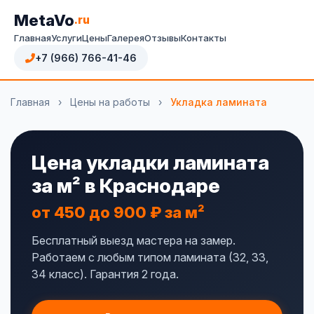
MetaVo
.ru
Главная
Услуги
Цены
Галерея
Отзывы
Контакты
+7 (966) 766-41-46
Главная
›
Цены на работы
›
Укладка ламината
Цена укладки ламината
за м² в Краснодаре
от 450 до 900 ₽ за м²
Бесплатный выезд мастера на замер.
Работаем с любым типом ламината (32, 33,
34 класс). Гарантия 2 года.