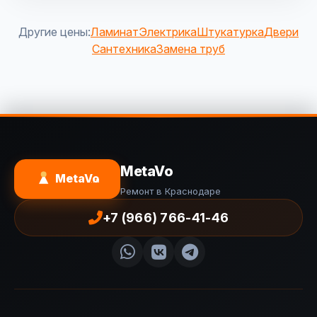
Другие цены:
Ламинат
Электрика
Штукатурка
Двери
Сантехника
Замена труб
MetaVo
MetaVo
.ru
Ремонт в Краснодаре
+7 (966) 766-41-46