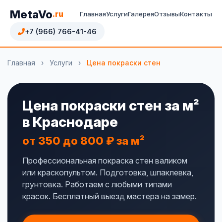
MetaVo
.ru
Главная
Услуги
Галерея
Отзывы
Контакты
+7 (966) 766-41-46
Главная
›
Услуги
›
Цена покраски стен
Цена покраски стен за м²
в Краснодаре
от 350 до 800 ₽ за м²
Профессиональная покраска стен валиком
или краскопультом. Подготовка, шпаклевка,
грунтовка. Работаем с любыми типами
красок. Бесплатный выезд мастера на замер.