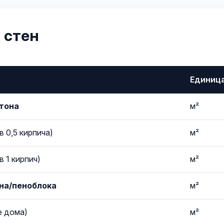
 стен
Единиц
тона
м²
в 0,5 кирпича)
м²
в 1 кирпич)
м²
на/пеноблока
м²
е дома)
м²