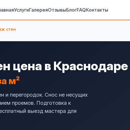
лавная
Услуги
Галерея
Отзывы
Блог
FAQ
Контакты
аж стен
н цена в Краснодаре
за м²
 и перегородок. Снос не несущих
нием проемов. Подготовка к
Бесплатный выезд мастера для