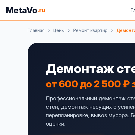
MetaVo
.ru
Г
Главная
›
Цены
›
Ремонт квартир
›
Демонт
Демонтаж сте
от 600 до 2 500 ₽ 
Профессиональный демонтаж стен
стен, демонтаж несущих с усиле
перепланировке, вывоз мусора. 
оценки.