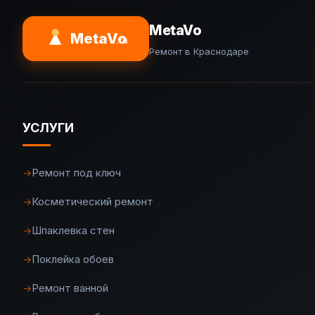
MetaVo
MetaVo
.ru
Ремонт в Краснодаре
УСЛУГИ
Ремонт под ключ
→
Косметический ремонт
→
Шпаклевка стен
→
Поклейка обоев
→
Ремонт ванной
→