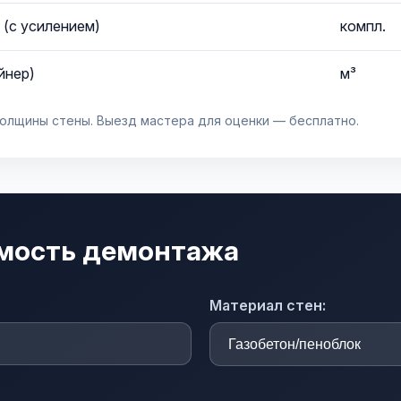
(с усилением)
компл.
йнер)
м³
толщины стены. Выезд мастера для оценки — бесплатно.
имость демонтажа
Материал стен: