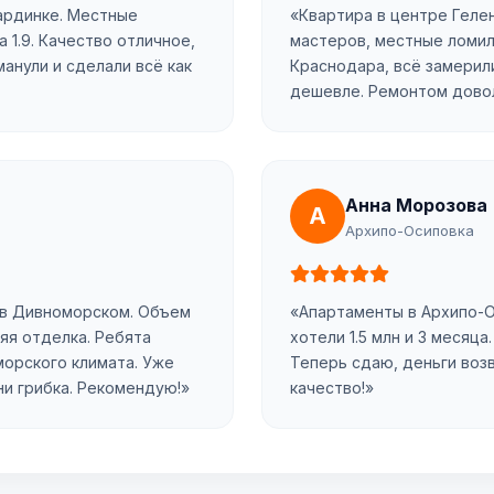
ардинке. Местные
«Квартира в центре Геле
а 1.9. Качество отличное,
мастеров, местные ломил
манули и сделали всё как
Краснодара, всё замерили
дешевле. Ремонтом доволь
Анна Морозова
А
Архипо-Осиповка
 в Дивноморском. Объем
«Апартаменты в Архипо-О
яя отделка. Ребята
хотели 1.5 млн и 3 месяца.
морского климата. Уже
Теперь сдаю, деньги воз
ни грибка. Рекомендую!»
качество!»