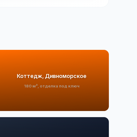
Коттедж, Дивноморское
180 м², отделка под ключ