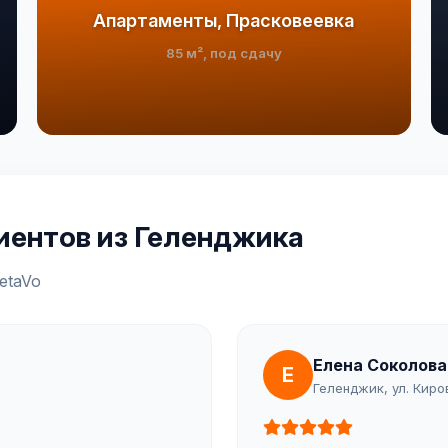
Апартаменты, Прасковеевка
85 м², под сдачу
иентов из Геленджика
etaVo
Елена Соколова
Е
Геленджик, ул. Киро