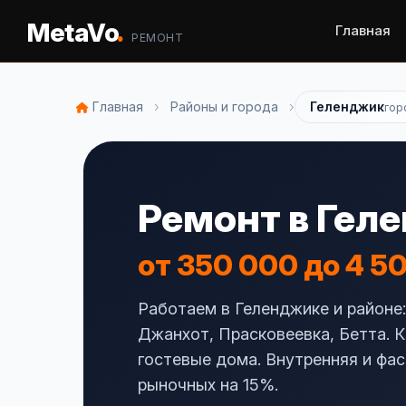
.
MetaVo
Главная
РЕМОНТ
›
›
Главная
Районы и города
Геленджик
гор
Ремонт в Гел
от 350 000 до 4 5
Работаем в Геленджике и районе
Джанхот, Прасковеевка, Бетта. К
гостевые дома. Внутренняя и фа
рыночных на 15%.