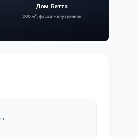
Дом, Бетта
200 м², фасад + внутренняя
ва