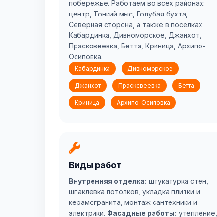
побережье. Работаем во всех районах:
центр, Тонкий мыс, Голубая бухта,
Северная сторона, а также в поселках
Кабардинка, Дивноморское, Джанхот,
Прасковеевка, Бетта, Криница, Архипо-
Осиповка.
Кабардинка
Дивноморское
Джанхот
Прасковеевка
Бетта
Криница
Архипо-Осиповка
Виды работ
Внутренняя отделка:
штукатурка стен,
шпаклевка потолков, укладка плитки и
керамогранита, монтаж сантехники и
электрики.
Фасадные работы:
утепление,