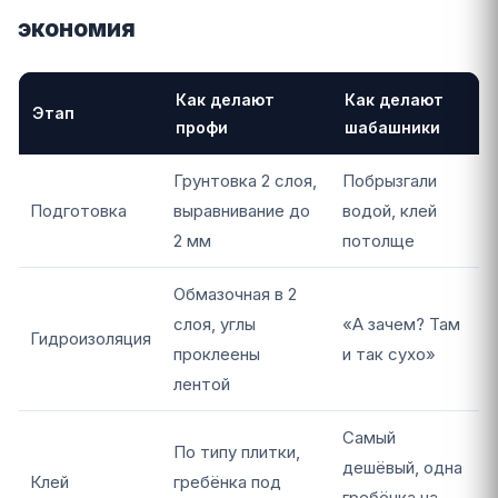
экономия
Как делают
Как делают
Этап
профи
шабашники
Грунтовка 2 слоя,
Побрызгали
Подготовка
выравнивание до
водой, клей
2 мм
потолще
Обмазочная в 2
слоя, углы
«А зачем? Там
Гидроизоляция
проклеены
и так сухо»
лентой
Самый
По типу плитки,
дешёвый, одна
Клей
гребёнка под
гребёнка на