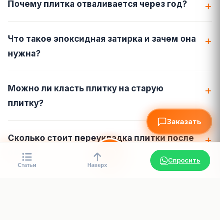
Почему плитка отваливается через год?
Что такое эпоксидная затирка и зачем она
нужна?
Можно ли класть плитку на старую
плитку?
Заказать
Сколько стоит переукладка плитки после
брака?
Спросить
Статьи
Наверх
Главная
Услуги
Цены
Контакты
📖 Читайте также