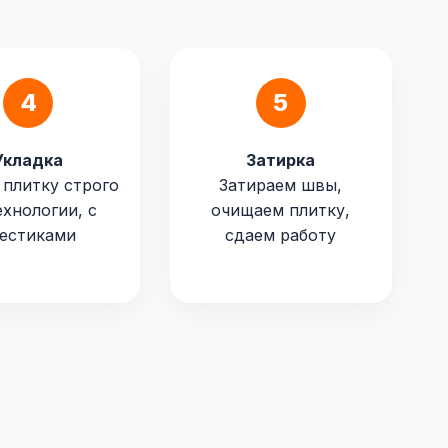
4
5
Укладка
Затирка
 плитку строго
Затираем швы,
ехнологии, с
очищаем плитку,
естиками
сдаем работу