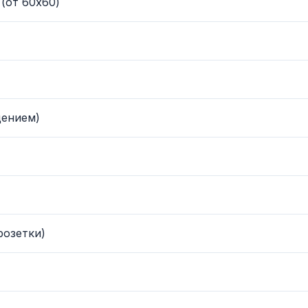
(от 60x60)
щением)
розетки)