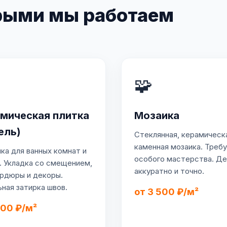
орыми мы работаем
🧩
мическая плитка
Мозаика
ель)
Стеклянная, керамическ
каменная мозаика. Треб
ка для ванных комнат и
особого мастерства. Д
. Укладка со смещением,
аккуратно и точно.
рдюры и декоры.
ная затирка швов.
от 3 500 ₽/м²
600 ₽/м²