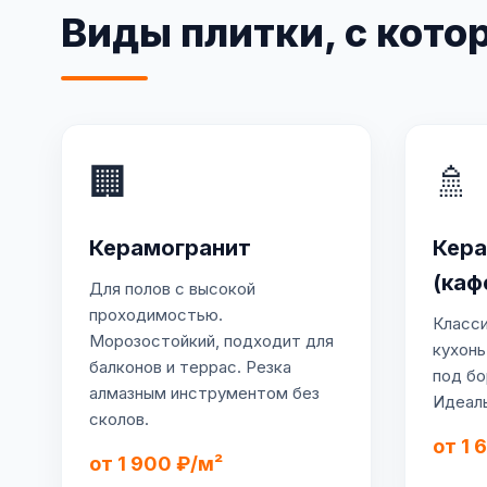
Виды плитки, с кот
🏢
🚿
Керамогранит
Кера
(каф
Для полов с высокой
проходимостью.
Класси
Морозостойкий, подходит для
кухонь
балконов и террас. Резка
под бо
алмазным инструментом без
Идеаль
сколов.
от 1 
от 1 900 ₽/м²