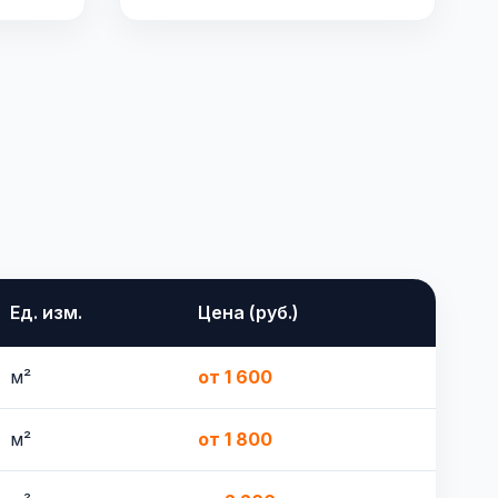
Ед. изм.
Цена (руб.)
м²
от 1 600
м²
от 1 800