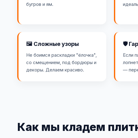
бугров и ям.
идеаль
🖼️ Сложные узоры
🛡️ Г
Не боимся раскладки "ёлочка",
Если п
со смещением, под бордюры и
лопнет
декоры. Делаем красиво.
— пер
Как мы кладем плит