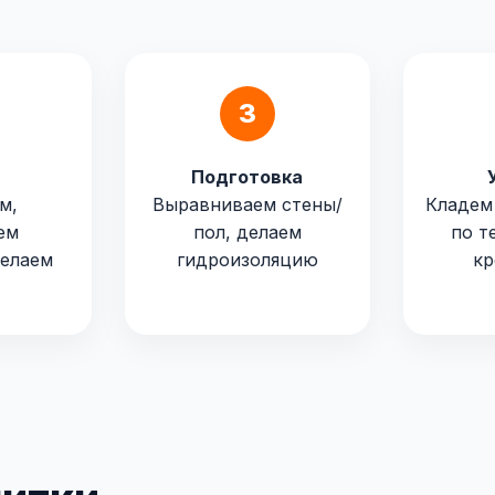
3
Подготовка
м,
Выравниваем стены/
Кладем
ем
пол, делаем
по т
делаем
гидроизоляцию
кр