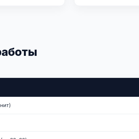
работы
нит)