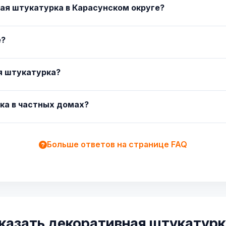
ая штукатурка в Карасунском округе?
е?
ая штукатурка?
ка в частных домах?
Больше ответов на странице FAQ
казать декоративная штукатурк