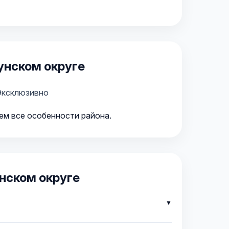
унском округе
Эксклюзивно
аем все особенности района.
нском округе