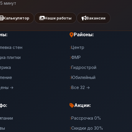
 5 минут
Калькулятор
Наши работы
Вакансии
ны:
Районы:
левка стен
Центр
дка плитки
ФМР
трика
Гидрострой
ление
Юбилейный
цены →
Все 32 →
фо:
Акции:
мпании
Рассрочка 0%
вы
Скидки до 30%