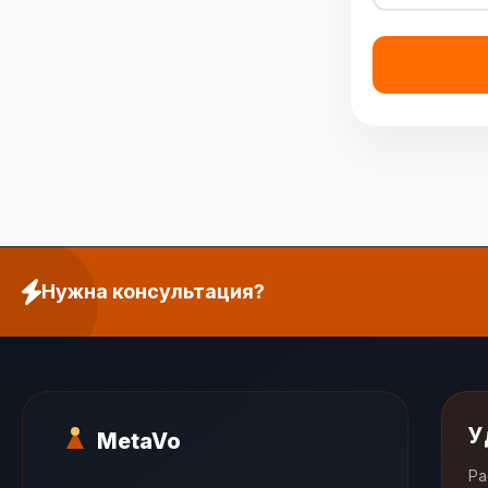
Нужна консультация?
У
MetaVo
Ра