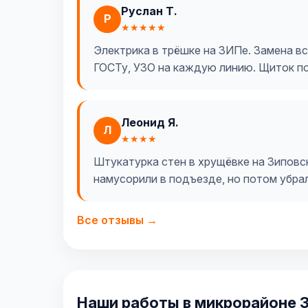
Руслан Т.
Р
★★★★★
Электрика в трёшке на ЗИПе. Замена все
ГОСТу, УЗО на каждую линию. Щиток п
Леонид Я.
Л
★★★★
Штукатурка стен в хрущёвке на Зиповск
намусорили в подъезде, но потом убра
Все отзывы →
Наши работы в микрорайоне 