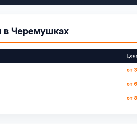
л в Черемушках
Цен
от 
от 
от 