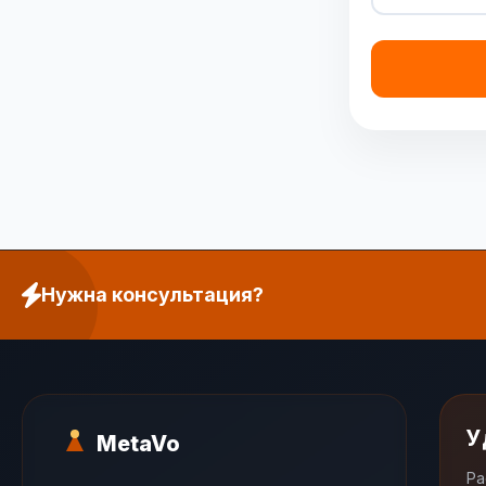
Нужна консультация?
У
MetaVo
Ра