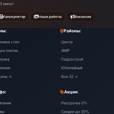
 5 минут
Калькулятор
Наши работы
Вакансии
ны:
Районы:
левка стен
Центр
дка плитки
ФМР
трика
Гидрострой
ление
Юбилейный
цены →
Все 32 →
фо:
Акции:
мпании
Рассрочка 0%
вы
Скидки до 30%