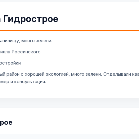
а Гидрострое
анилищу, много зелени.
илла Россинского
остройки
ый район с хорошей экологией, много зелени. Отделывали к
мер и консультация.
трое