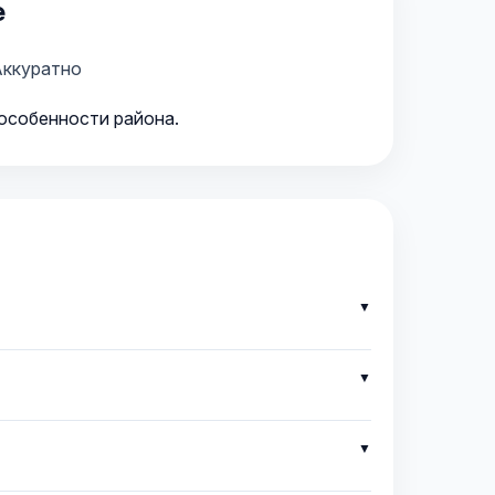
е
ккуратно
 особенности района.