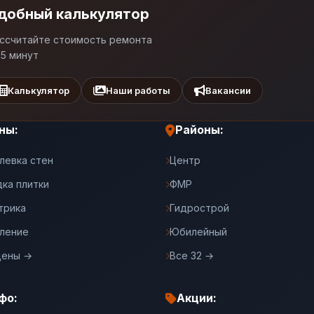
добный калькулятор
ссчитайте стоимость ремонта
 5 минут
Калькулятор
Наши работы
Вакансии
ны:
Районы:
левка стен
Центр
дка плитки
ФМР
трика
Гидрострой
ление
Юбилейный
цены →
Все 32 →
фо:
Акции: