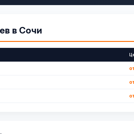
ев в Сочи
Ц
о
о
о