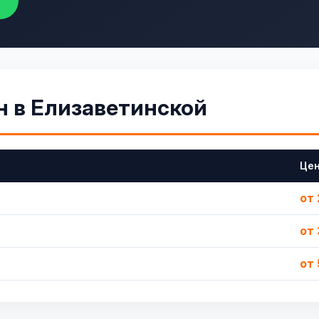
н в Елизаветинской
Це
от 
от 
от 