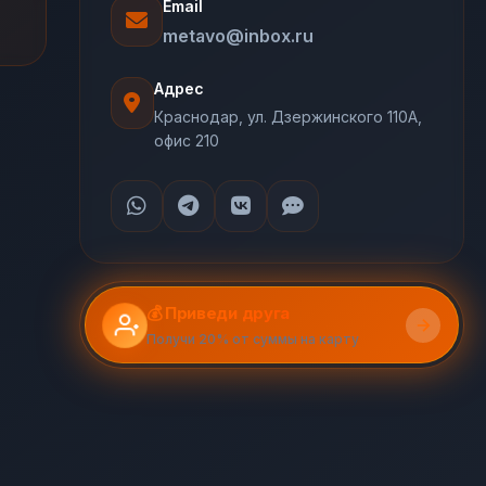
Email
metavo@inbox.ru
Адрес
Краснодар, ул. Дзержинского 110А,
офис 210
💰 Приведи друга
Получи 20% от суммы на карту