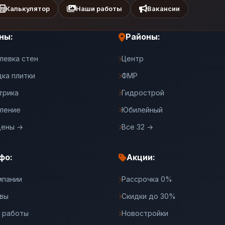
Калькулятор
Наши работы
Вакансии
ны:
Районы:
левка стен
Центр
дка плитки
ФМР
трика
Гидрострой
ление
Юбилейный
цены →
Все 32 →
фо:
Акции:
мпании
Рассрочка 0%
вы
Скидки до 30%
 работы
Новостройки