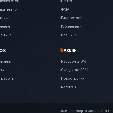
левка стен
Центр
дка плитки
ФМР
трика
Гидрострой
ление
Юбилейный
цены →
Все 32 →
фо:
Акции:
мпании
Рассрочка 0%
вы
Скидки до 30%
 работы
Новостройки
Referrals
Политика
Оферта
Карта сайта (110