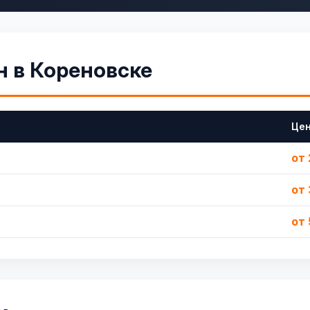
н в Кореновске
Це
от 
от 
от 