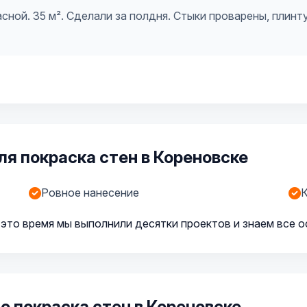
асной. 35 м². Сделали за полдня. Стыки проварены, пли
я покраска стен в Кореновске
Ровное нанесение
К
 это время мы выполнили десятки проектов и знаем все 
о покраска стен в Кореновске