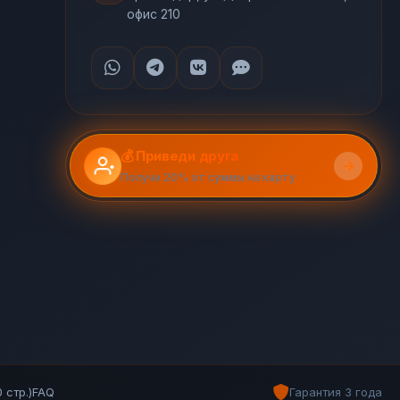
офис 210
💰 Приведи друга
Получи 20% от суммы на карту
 стр.)
FAQ
Гарантия 3 года