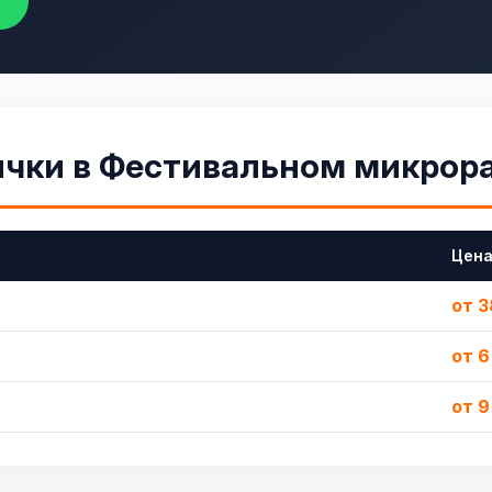
ички в Фестивальном микрор
Цен
от 3
от 6
от 9