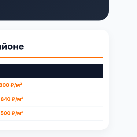
айоне
а
800 ₽/м²
 840 ₽/м²
 500 ₽/м²