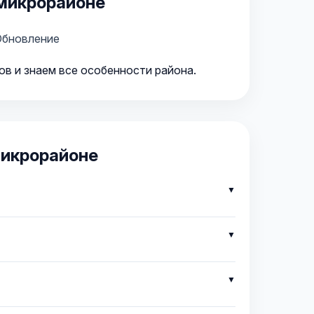
 микрорайоне
Обновление
ов и знаем все особенности района.
микрорайоне