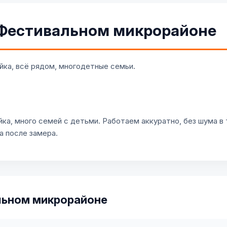
 Фестивальном микрорайоне
ка, всё рядом, многодетные семьи.
а, много семей с детьми. Работаем аккуратно, без шума в 
са после замера.
льном микрорайоне