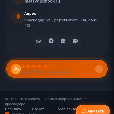
metavo@inbox.ru
Адрес
Краснодар, ул. Дзержинского 110А, офис
210
💰 Приведи друга
Получи 20% от суммы на карту
© 2020–2026 MetaVo — Ремонт квартир и домов в
Краснодаре
Политика
Оферта
Карта сайта (110 стр.)
FAQ
Заказать