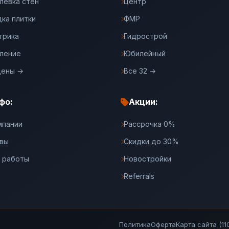
левка стен
Центр
дка плитки
ФМР
трика
Гидрострой
ление
Юбилейный
цены →
Все 32 →
фо:
Акции:
мпании
Рассрочка 0%
вы
Скидки до 30%
 работы
Новостройки
Referrals
Политика
Оферта
Карта сайта (110