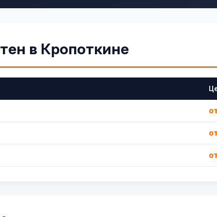
тен в Кропоткине
Ц
о
о
от