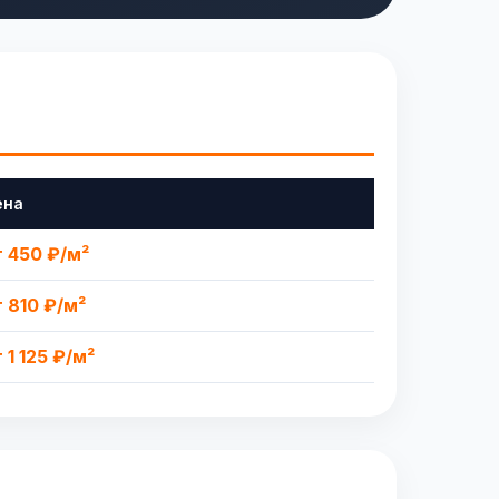
ена
т 450 ₽/м²
т 810 ₽/м²
 1 125 ₽/м²