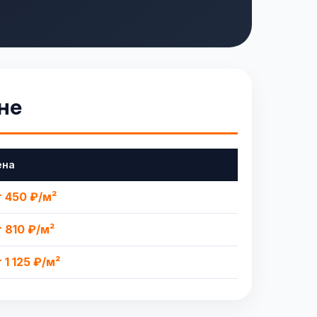
не
ена
т 450 ₽/м²
т 810 ₽/м²
 1 125 ₽/м²