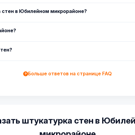
 стен в Юбилейном микрорайоне?
айоне?
стен?
Больше ответов на странице FAQ
азать штукатурка стен в Юбиле
микрорайоне