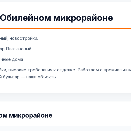
 Юбилейном микрорайоне
ый, новостройки.
вар Платановый
ичные дома
и, высокие требования к отделке. Работаем с премиальным
й бульвар — наши объекты.
ом микрорайоне