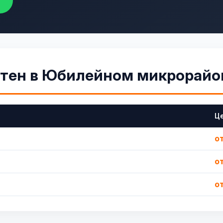
стен в Юбилейном микрорайо
Ц
о
о
от