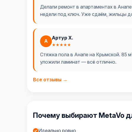
Делали ремонт в апартаментах в Анапе
недели под ключ. Уже сдаём, жильцы д
Артур Х.
А
★★★★★
Стяжка пола в Анапе на Крымской. 85 м²
уложили ламинат — всё отлично.
Все отзывы →
Почему выбирают MetaVo дл
Идеально ровно