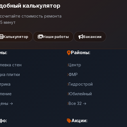
добный калькулятор
ссчитайте стоимость ремонта
 5 минут
Калькулятор
Наши работы
Вакансии
ны:
Районы:
левка стен
Центр
дка плитки
ФМР
трика
Гидрострой
ление
Юбилейный
цены →
Все 32 →
фо:
Акции: