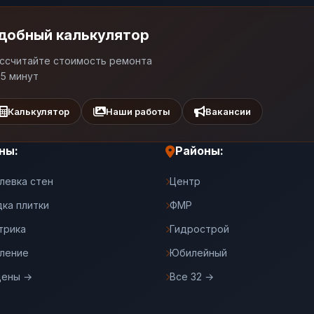
добный калькулятор
ссчитайте стоимость ремонта
 5 минут
Калькулятор
Наши работы
Вакансии
ны:
Районы:
левка стен
Центр
дка плитки
ФМР
трика
Гидрострой
ление
Юбилейный
цены →
Все 32 →