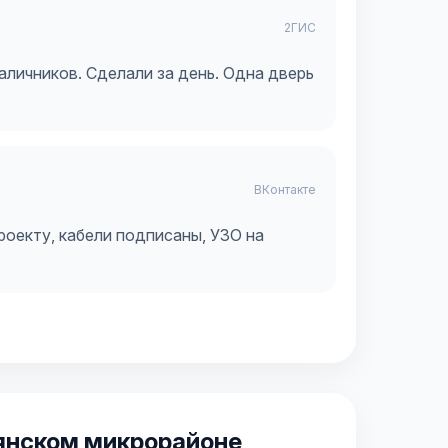
2ГИС
аличников. Сделали за день. Одна дверь
ВКонтакте
проекту, кабели подписаны, УЗО на
янском микрорайоне