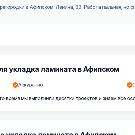
егородки в Афипском. Ленина, 33. Работа пыльная, но с
ля укладка ламината в Афипском
Аккуратно
С
то время мы выполнили десятки проектов и знаем все ос
о укладка ламината в Афипском