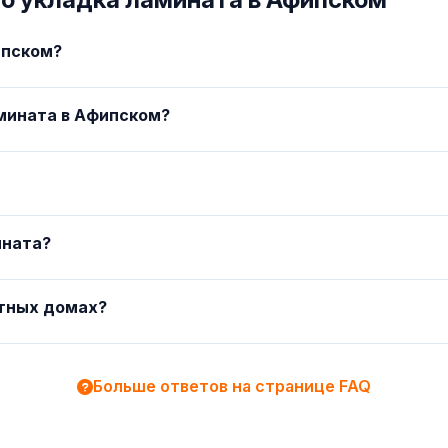
ипском?
мината в Афипском?
ината?
стных домах?
Больше ответов на странице FAQ