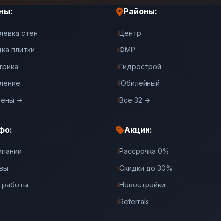
ны:
Районы:
левка стен
Центр
дка плитки
ФМР
трика
Гидрострой
ление
Юбилейный
цены →
Все 32 →
фо:
Акции:
мпании
Рассрочка 0%
вы
Скидки до 30%
 работы
Новостройки
Referrals