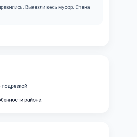
правились. Вывезли весь мусор. Стена
 подрезкой
обенности района.