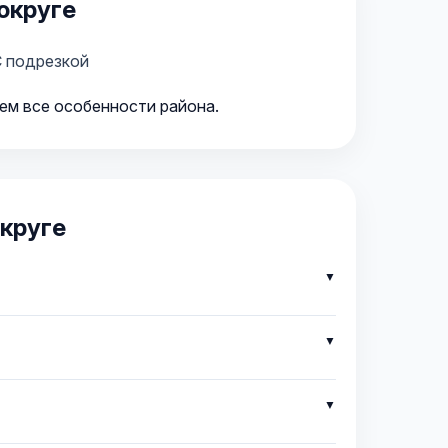
округе
 подрезкой
аем все особенности района.
круге