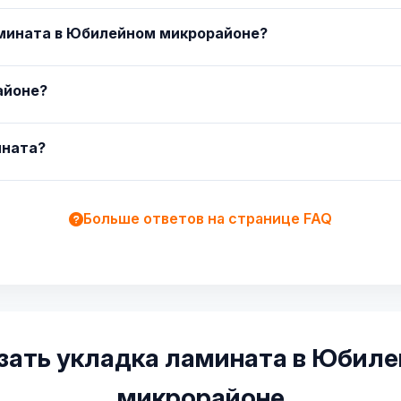
амината в Юбилейном микрорайоне?
айоне?
ината?
Больше ответов на странице FAQ
зать укладка ламината в Юбил
микрорайоне