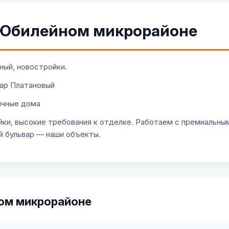
 Юбилейном микрорайоне
ый, новостройки.
вар Платановый
ичные дома
и, высокие требования к отделке. Работаем с премиальным
й бульвар — наши объекты.
ом микрорайоне