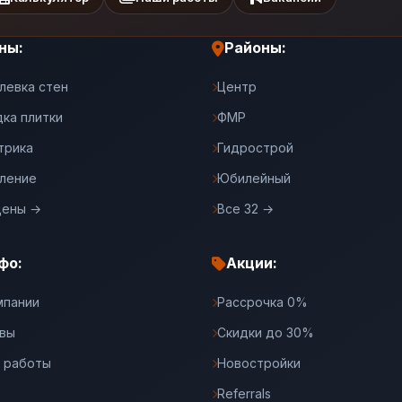
ны:
Районы:
левка стен
Центр
дка плитки
ФМР
трика
Гидрострой
ление
Юбилейный
цены →
Все 32 →
фо:
Акции:
мпании
Рассрочка 0%
вы
Скидки до 30%
 работы
Новостройки
Referrals