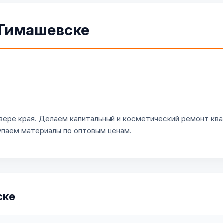
 Тимашевске
ере края. Делаем капитальный и косметический ремонт квар
упаем материалы по оптовым ценам.
ске