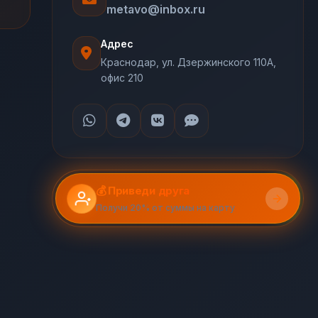
metavo@inbox.ru
Адрес
Краснодар, ул. Дзержинского 110А,
офис 210
💰 Приведи друга
Получи 20% от суммы на карту