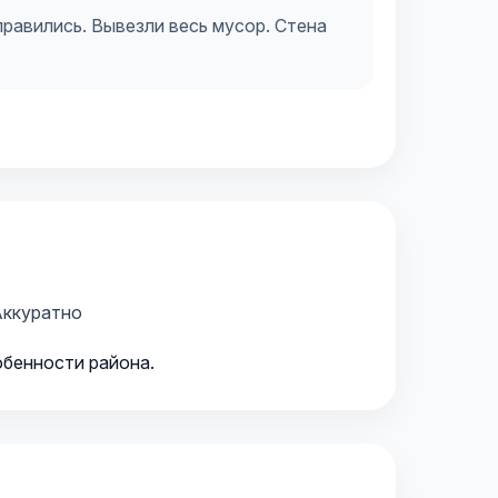
правились. Вывезли весь мусор. Стена
ккуратно
обенности района.