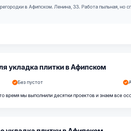
егородки в Афипском. Ленина, 33. Работа пыльная, но с
ля укладка плитки в Афипском
Без пустот
А
то время мы выполнили десятки проектов и знаем все ос
о укладка плитки в Афипском