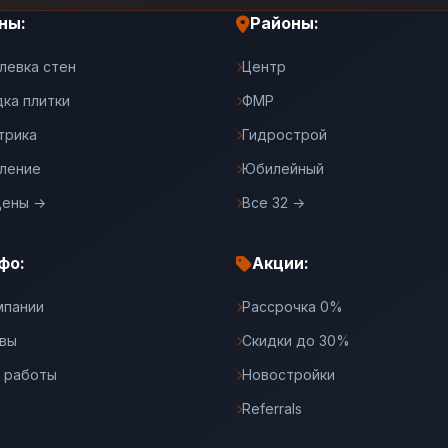
ны:
Районы:
левка стен
Центр
дка плитки
ФМР
трика
Гидрострой
ление
Юбилейный
цены →
Все 32 →
фо:
Акции:
мпании
Рассрочка 0%
вы
Скидки до 30%
 работы
Новостройки
Referrals