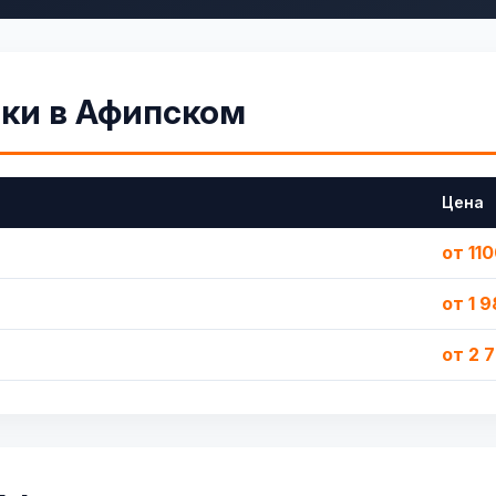
тки в Афипском
Цена
от 11
от 1 
от 2 