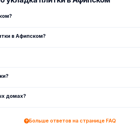
ском?
итки в Афипском?
тки?
ых домах?
Больше ответов на странице FAQ