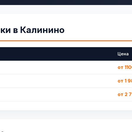
тки в Калинино
Цена
от 11
от 1 
от 2 