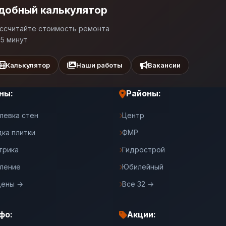
добный калькулятор
ссчитайте стоимость ремонта
 5 минут
Калькулятор
Наши работы
Вакансии
ны:
Районы:
левка стен
Центр
дка плитки
ФМР
трика
Гидрострой
ление
Юбилейный
цены →
Все 32 →
фо:
Акции: