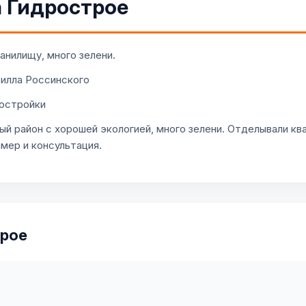
а Гидрострое
анилищу, много зелени.
илла Россинского
остройки
ый район с хорошей экологией, много зелени. Отделывали к
мер и консультация.
трое