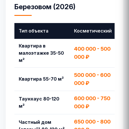
Березовом (2026)
Тип объекта
Косметический
Кап
Квартира в
400 000 - 500
800
малоэтажке 35-50
000 ₽
00
м²
500 000 - 600
950
Квартира 55-70 м²
000 ₽
20
600 000 - 750
1 2
Таунхаус 80-120
м²
000 ₽
60
650 000 - 800
1 3
Частный дом