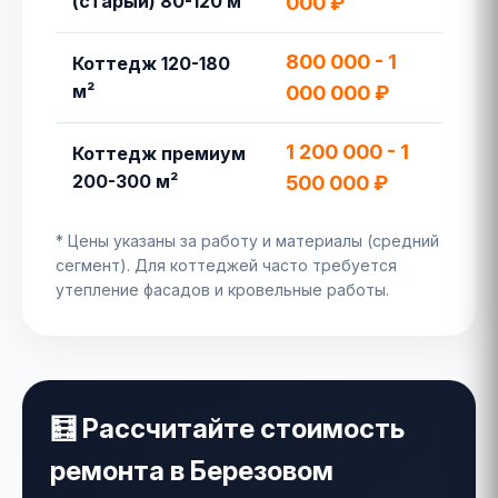
(старый) 80-120 м²
000 ₽
80
800 000 - 1
1 7
Коттедж 120-180
м²
000 000 ₽
30
1 200 000 - 1
2 3
Коттедж премиум
200-300 м²
500 000 ₽
00
* Цены указаны за работу и материалы (средний
сегмент). Для коттеджей часто требуется
утепление фасадов и кровельные работы.
🧮 Рассчитайте стоимость
ремонта в Березовом