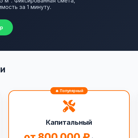
5 м². Фиксированная смета,
мость за 1 минуту.
p
ки
Капитальный
от 800 000 ₽