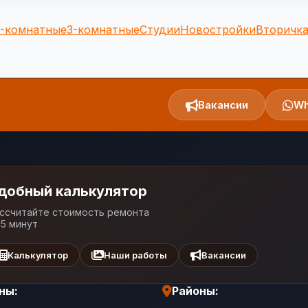
2-комнатные
3-комнатные
Студии
Новостройки
Вторичк
Вакансии
Wh
добный калькулятор
ссчитайте стоимость ремонта
 5 минут
Калькулятор
Наши работы
Вакансии
ны:
Районы: