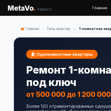
.
MetaVo
Главная
РЕМОНТ
›
›
Главная
Типы квартир
1-комнатная ква
Однокомнатные квартиры
Ремонт 1-комн
под ключ
от 500 000 до 1 200 000
Более 120 отремонтированных однуше