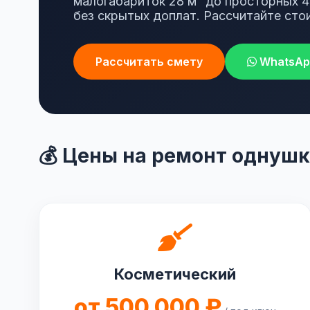
малогабариток 28 м² до просторных 4
без скрытых доплат. Рассчитайте стои
Рассчитать смету
WhatsAp
💰 Цены на ремонт однуш
Косметический
от 500 000 ₽