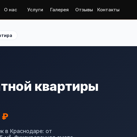
О нас
Услуги
Галерея
Отзывы
Контакты
ртира
атной квартиры
 ₽
к в Краснодаре: от