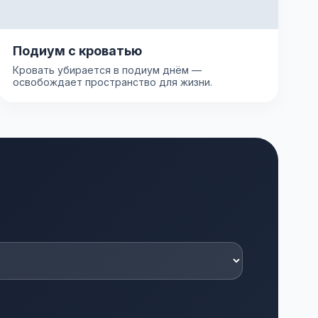
Подиум с кроватью
Кровать убирается в подиум днём —
освобождает пространство для жизни.