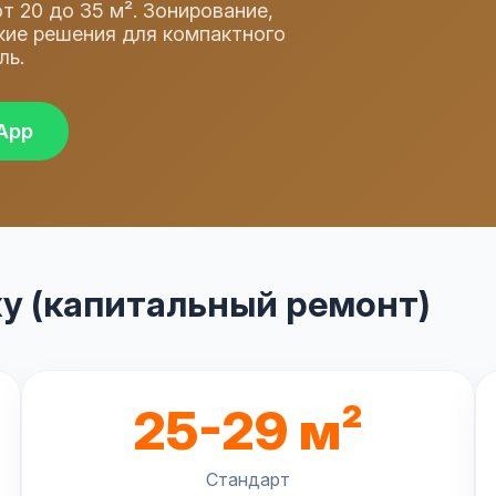
 20 до 35 м². Зонирование,
кие решения для компактного
ль.
App
у (капитальный ремонт)
25-29 м²
Стандарт