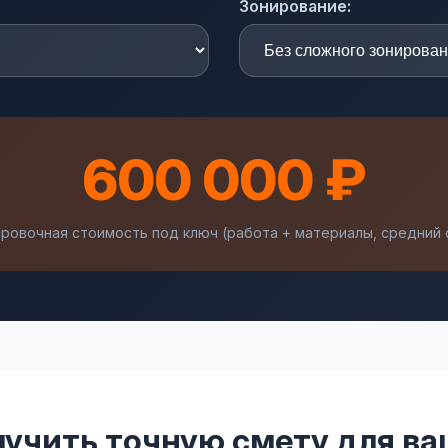
Зонирование:
600 000 ₽
ровочная стоимость под ключ (работа + материалы, средний 
учить точную смету для в