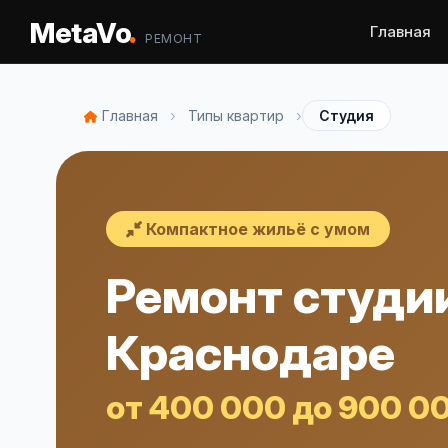
.
MetaVo
Главная
РЕМОНТ
›
›
Главная
Типы квартир
Студия
Компактное жильё с умом
Ремонт студии
Краснодаре
от 400 000 до 900 0